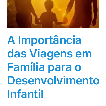
A Importância
das Viagens em
Família para o
Desenvolvimento
Infantil