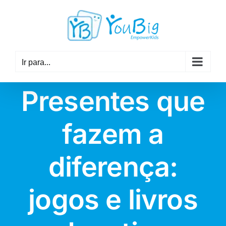
Skip
to
content
Ir para...
Presentes que
fazem a
diferença:
jogos e livros