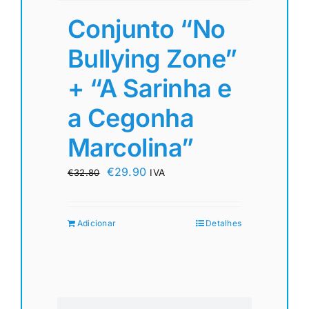
Conjunto “No
Bullying Zone”
+ “A Sarinha e
a Cegonha
Marcolina”
O
O
€
29.90
€
32.80
IVA
preço
preço
original
atual
Adicionar
Detalhes
era:
é:
€32.80.
€29.90.